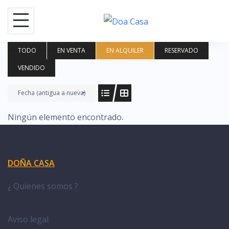
Saltar
al
contenido
TODO
EN VENTA
EN ALQUILER
RESERVADO
VENDIDO
Fecha (antigua a nueva)
Ningún elemento encontrado.
DOÑA CASA
¿ Quienes somos ?
Aviso legal