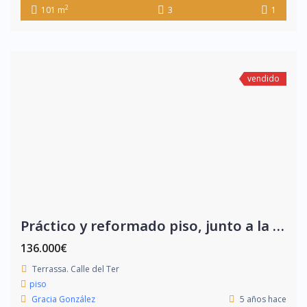
2
101 m
3
1
vendido
Práctico y reformado piso, junto a la calle Colom
136.000€
Terrassa. Calle del Ter
piso
Gracia González
5 años hace