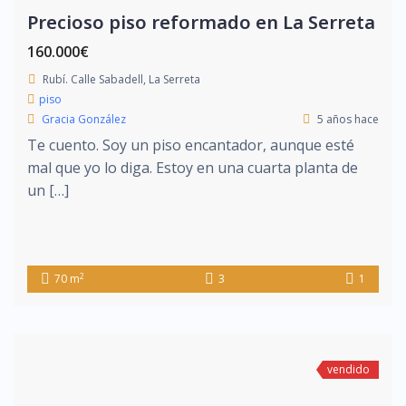
Precioso piso reformado en La Serreta
160.000€
Rubí. Calle Sabadell, La Serreta
piso
Gracia González
5 años hace
Te cuento. Soy un piso encantador, aunque esté
mal que yo lo diga. Estoy en una cuarta planta de
un […]
2
70 m
3
1
vendido