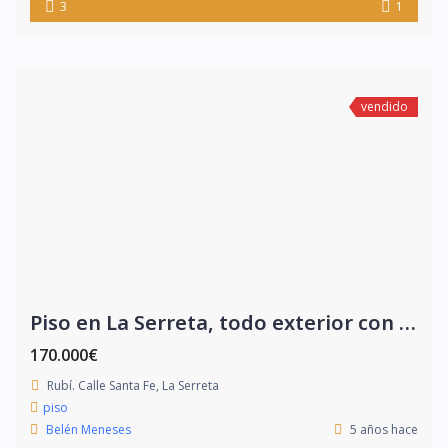
3
1
vendido
Piso en La Serreta, todo exterior con amplio balcón
170.000€
Rubí. Calle Santa Fe, La Serreta
piso
Belén Meneses
5 años hace