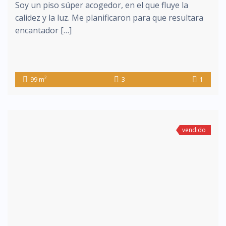
Soy un piso súper acogedor, en el que fluye la
calidez y la luz. Me planificaron para que resultara
encantador […]
2
99 m
3
1
vendido