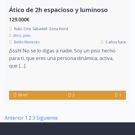
Ático de 2h espacioso y luminoso
129.000€
Rubí. Crta. Sabadell. Zona Nord
ático
,
piso
Belén Meneses
5 años hace
¡Sssh! No se lo digas a nadie. Soy un piso hecho
para ti, que eres una persona dinámica, activa,
que […]
2
99 m
2
1
Anterior
1
2
3
Siguiente