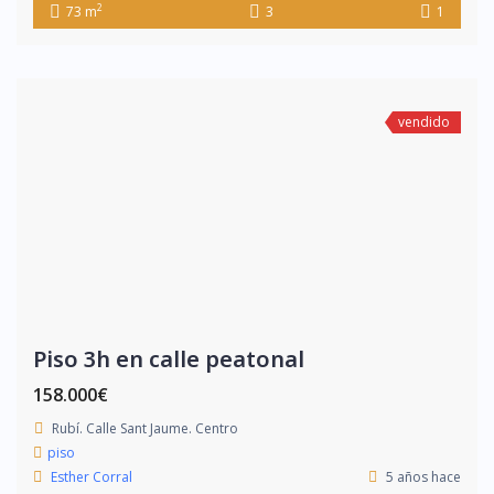
2
73 m
3
1
vendido
Piso 3h en calle peatonal
158.000€
Rubí. Calle Sant Jaume. Centro
piso
Esther Corral
5 años hace