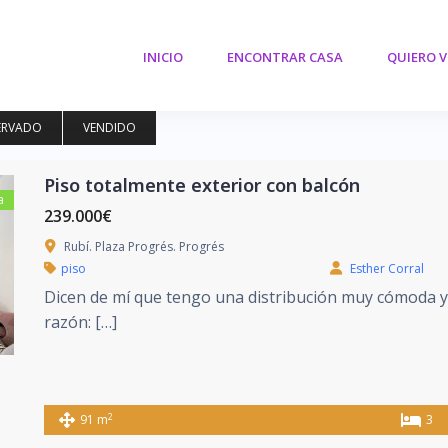
INICIO
ENCONTRAR CASA
QUIERO 
ERVADO
VENDIDO
Piso totalmente exterior con balcón
a
239.000€
Rubí. Plaza Progrés. Progrés
piso
Esther Corral
Dicen de mí que tengo una distribución muy cómoda y l
razón: […]
2
91 m
3