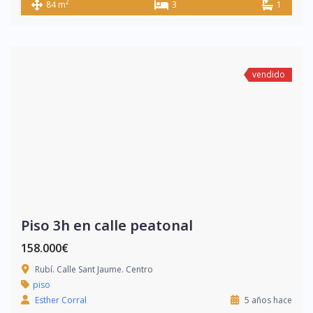
2
84 m
3
1
vendido
Piso 3h en calle peatonal
158.000€
Rubí. Calle Sant Jaume. Centro
piso
Esther Corral
5 años hace