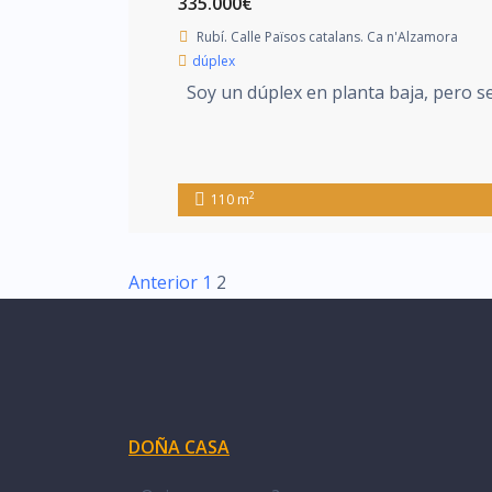
335.000€
Rubí. Calle Països catalans. Ca n'Alzamora
dúplex
Soy un dúplex en planta baja, pero se
2
110 m
Anterior
1
2
DOÑA CASA