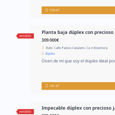
2
129 m
Planta baja dúplex con precioso 
vendido
309.000€
Rubí. Calle Països Catalans. Ca n'Alzamora
dúplex
Dicen de mí que soy el dúplex ideal po
2
101 m
Impecable dúplex con precioso j
vendido