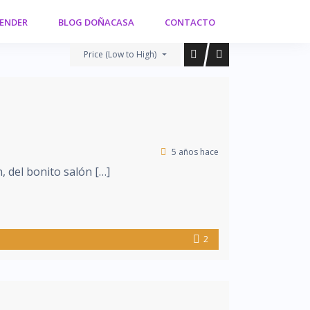
VENDER
BLOG DOÑACASA
CONTACTO
Price (Low to High)
5 años hace
, del bonito salón […]
2