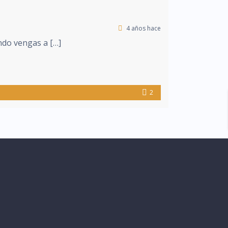
4 años hace
ndo vengas a […]
2