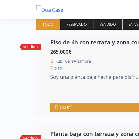
Saltar
al
contenido
TODO
RESERVADO
VENDIDO
EN V
Piso de 4h con terraza y zona co
vendido
265.000€
Rubí. Ca n'Alzamora
piso
Soy una planta baja hecha para disfruta
2
103 m
Planta baja con terraza y zona 
vendido