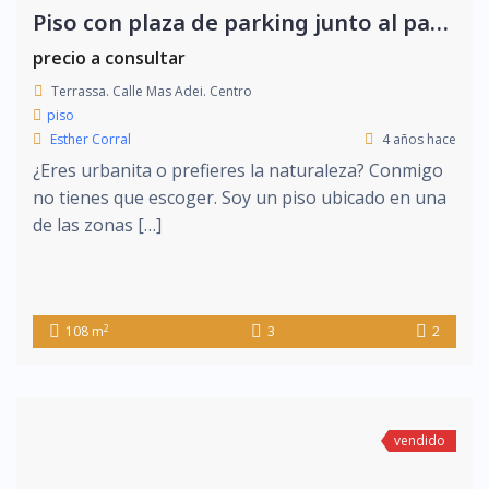
Piso con plaza de parking junto al parque de Vallparadis
precio a consultar
Terrassa. Calle Mas Adei. Centro
piso
Esther Corral
4 años hace
¿Eres urbanita o prefieres la naturaleza? Conmigo
no tienes que escoger. Soy un piso ubicado en una
de las zonas […]
2
108 m
3
2
vendido