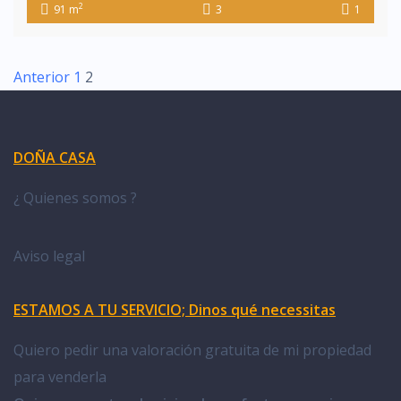
2
91 m
3
1
Anterior
1
2
DOÑA CASA
¿ Quienes somos ?
Aviso legal
ESTAMOS A TU SERVICIO; Dinos qué necessitas
Quiero pedir una valoración gratuita de mi propiedad
para venderla