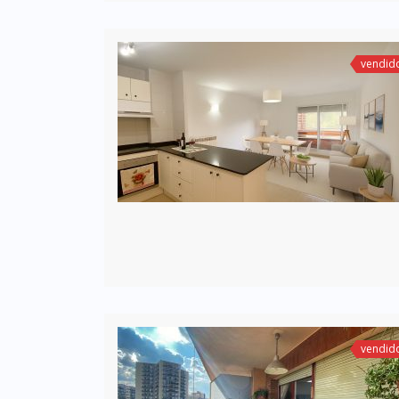
vendid
vendid