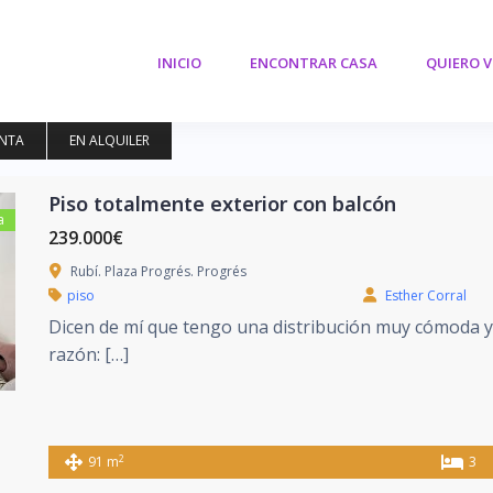
INICIO
ENCONTRAR CASA
QUIERO 
ENTA
EN ALQUILER
Piso totalmente exterior con balcón
a
239.000€
Rubí. Plaza Progrés. Progrés
piso
Esther Corral
Dicen de mí que tengo una distribución muy cómoda y l
razón: […]
2
91 m
3