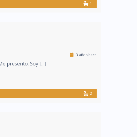
1
3 años hace
 Me presento. Soy […]
2