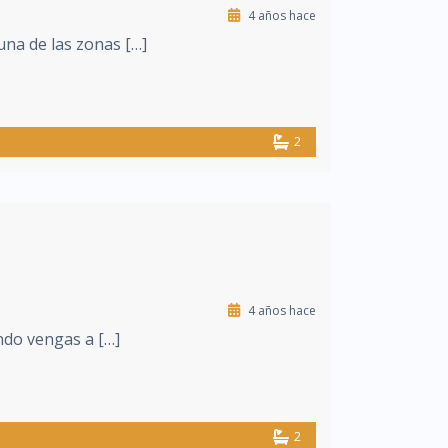
4 años hace
una de las zonas […]
2
4 años hace
ndo vengas a […]
2