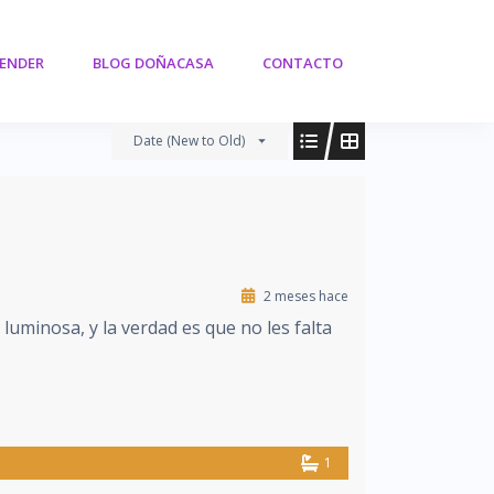
VENDER
BLOG DOÑACASA
CONTACTO
Date (New to Old)
2 meses hace
uminosa, y la verdad es que no les falta
1