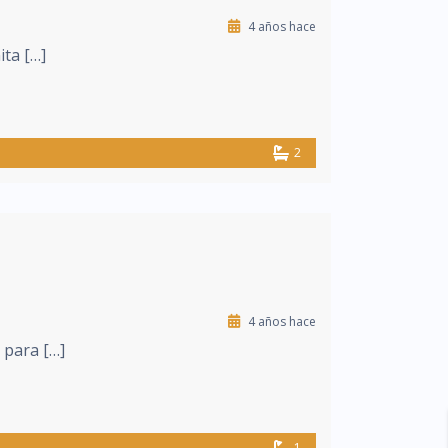
4 años hace
ita […]
2
4 años hace
 para […]
1