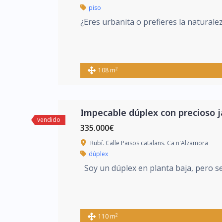
piso
¿Eres urbanita o prefieres la natural
2
108 m
Impecable dúplex con precioso j
vendido
335.000€
Rubí. Calle Països catalans. Ca n'Alzamora
dúplex
Soy un dúplex en planta baja, pero se
2
110 m