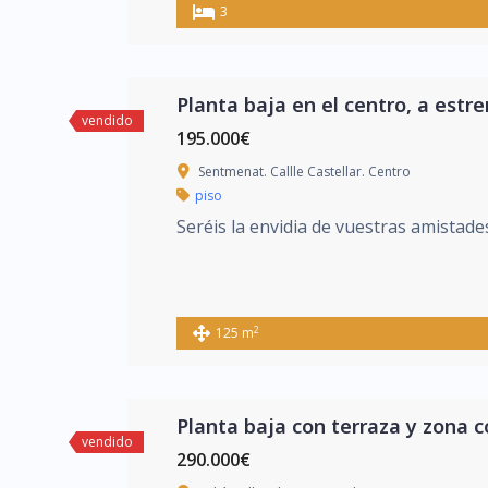
3
Planta baja en el centro, a estre
vendido
195.000€
Sentmenat. Callle Castellar. Centro
piso
Seréis la envidia de vuestras amistade
2
125 m
Planta baja con terraza y zona 
vendido
290.000€