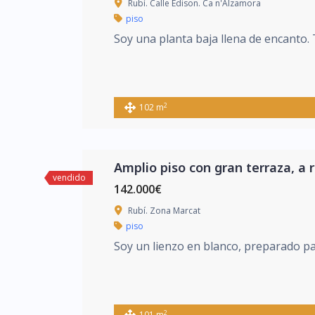
Rubí. Calle Edison. Ca n'Alzamora
piso
Soy una planta baja llena de encanto. 
2
102 m
Amplio piso con gran terraza, a 
vendido
142.000€
Rubí. Zona Marcat
piso
Soy un lienzo en blanco, preparado pa
2
101 m