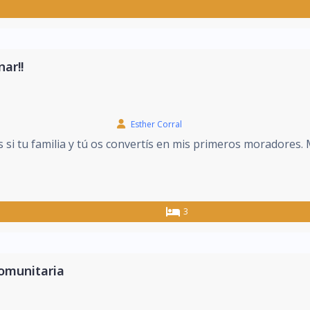
nar!!
Esther Corral
s si tu familia y tú os convertís en mis primeros moradores.
3
comunitaria