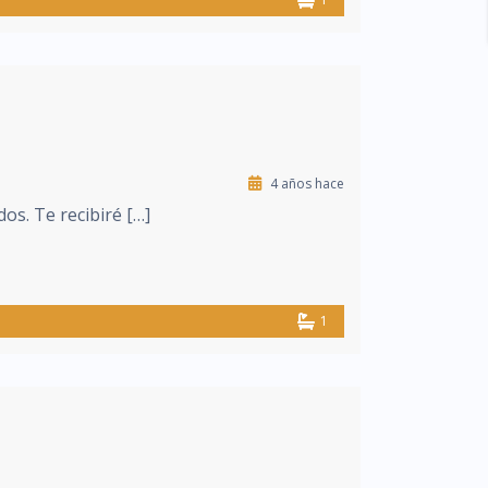
4 años hace
os. Te recibiré […]
1