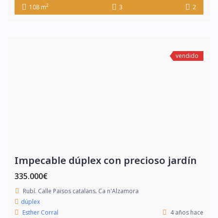
2
108 m
3
2
vendido
Impecable dúplex con precioso jardín
335.000€
Rubí. Calle Països catalans. Ca n'Alzamora
dúplex
Esther Corral
4 años hace