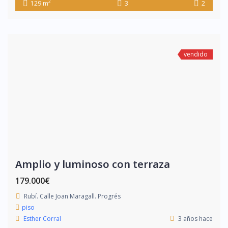
2
129 m
3
2
vendido
Amplio y luminoso con terraza
179.000€
Rubí. Calle Joan Maragall. Progrés
piso
Esther Corral
3 años hace