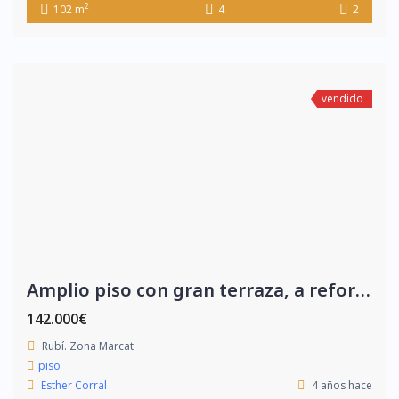
2
102 m
4
2
vendido
Amplio piso con gran terraza, a reformar.
142.000€
Rubí. Zona Marcat
piso
Esther Corral
4 años hace