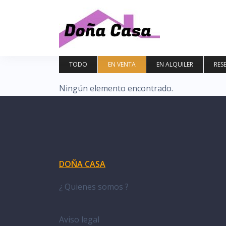
Saltar
al
contenido
TODO
EN VENTA
EN ALQUILER
RES
Ningún elemento encontrado.
DOÑA CASA
¿ Quienes somos ?
Aviso legal