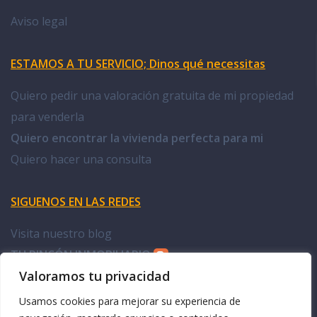
Aviso legal
ESTAMOS A TU SERVICIO; Dinos qué necessitas
Quiero pedir una valoración gratuita de mi propiedad
para venderla
Quiero encontrar la vivienda perfecta para mi
Quiero hacer una consulta
SIGUENOS EN LAS REDES
Visita nuestro blog
TU RINCÓN INMOBILIARIO
Valoramos tu privacidad
Facebook Doña Casa
Usamos cookies para mejorar su experiencia de