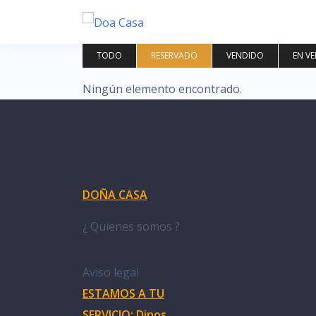
Saltar
al
contenido
TODO
RESERVADO
VENDIDO
EN V
Ningún elemento encontrado.
DOÑA CASA
¿ Quienes somos ?
Aviso legal
ESTAMOS A TU
SERVICIO; Dinos