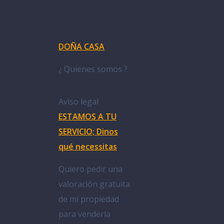
DOÑA CASA
¿ Quienes somos ?
Aviso legal
ESTAMOS A TU
SERVICIO; Dinos
qué necessitas
Quiero pedir una
valoración gratuita
de mi propiedad
para venderla