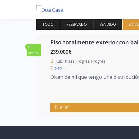
Saltar
al
contenido
TODO
RESERVADO
VENDIDO
EN V
Piso totalmente exterior con ba
en
239.000€
venta
Rubí. Plaza Progrés. Progrés
piso
Dicen de mí que tengo una distribución
2
91 m