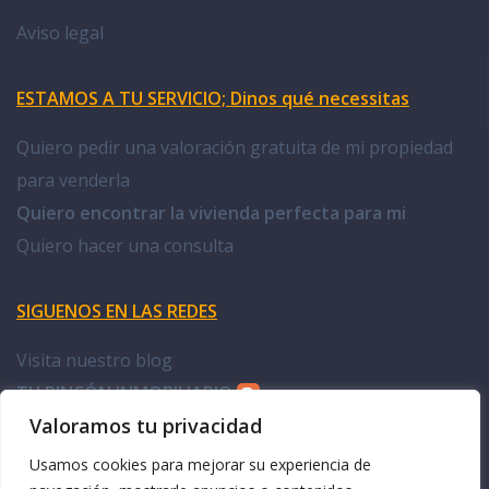
Aviso legal
ESTAMOS A TU SERVICIO; Dinos qué necessitas
Quiero pedir una valoración gratuita de mi propiedad
para venderla
Quiero encontrar la vivienda perfecta para mi
Quiero hacer una consulta
SIGUENOS EN LAS REDES
Visita nuestro blog
TU RINCÓN INMOBILIARIO
Valoramos tu privacidad
Facebook Doña Casa
Usamos cookies para mejorar su experiencia de