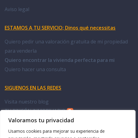
Aviso legal
ESTAMOS A TU SERVICIO; Dinos qué necessitas
Quiero pedir una valoración gratuita de mi propiedad
para venderla
Quiero encontrar la vivienda perfecta para mi
Quiero hacer una consulta
SIGUENOS EN LAS REDES
Visita nuestro blog
TU RINCÓN INMOBILIARIO
Valoramos tu privacidad
Facebook Doña Casa
Usamos cookies para mejorar su experiencia de