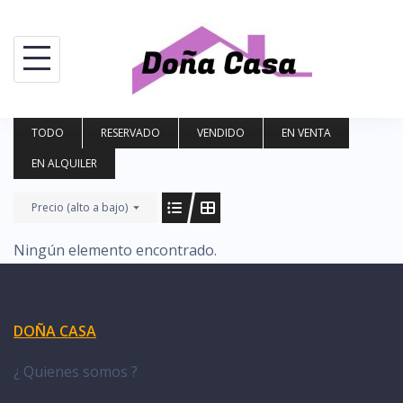
Saltar
al
contenido
TODO
RESERVADO
VENDIDO
EN VENTA
EN ALQUILER
Precio (alto a bajo)
Ningún elemento encontrado.
DOÑA CASA
¿ Quienes somos ?