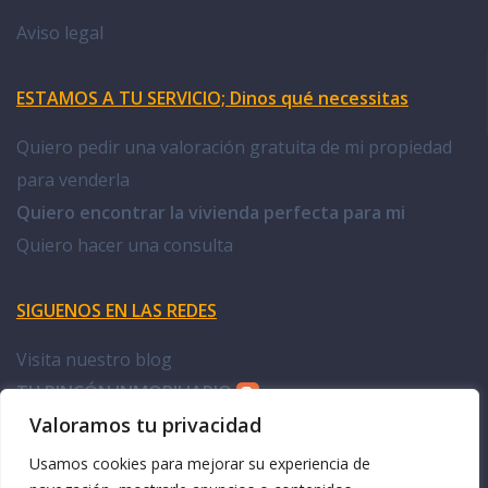
Aviso legal
ESTAMOS A TU SERVICIO; Dinos qué necessitas
Quiero pedir una valoración gratuita de mi propiedad
para venderla
Quiero encontrar la vivienda perfecta para mi
Quiero hacer una consulta
SIGUENOS EN LAS REDES
Visita nuestro blog
TU RINCÓN INMOBILIARIO
Valoramos tu privacidad
Facebook Doña Casa
Usamos cookies para mejorar su experiencia de