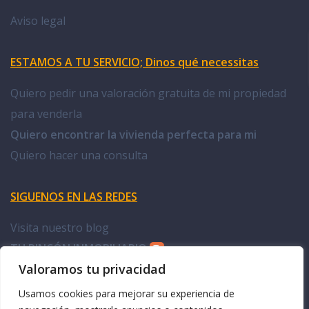
Aviso legal
ESTAMOS A TU SERVICIO; Dinos qué necessitas
Quiero pedir una valoración gratuita de mi propiedad
para venderla
Quiero encontrar la vivienda perfecta para mi
Quiero hacer una consulta
SIGUENOS EN LAS REDES
Visita nuestro blog
TU RINCÓN INMOBILIARIO
Valoramos tu privacidad
Facebook Doña Casa
Usamos cookies para mejorar su experiencia de