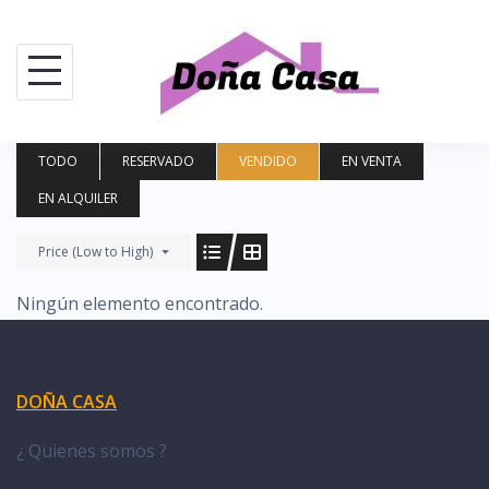
Saltar
al
contenido
TODO
RESERVADO
VENDIDO
EN VENTA
EN ALQUILER
Price (Low to High)
Ningún elemento encontrado.
DOÑA CASA
¿ Quienes somos ?