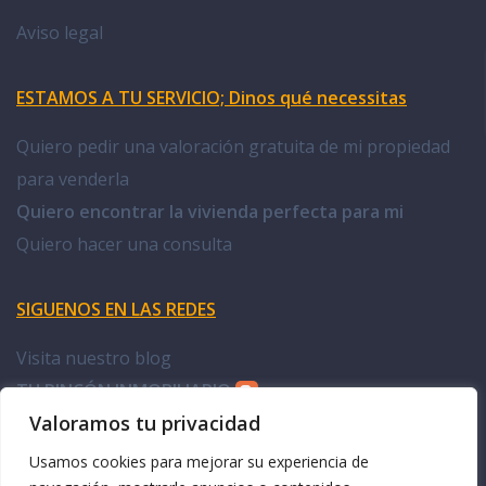
Aviso legal
ESTAMOS A TU SERVICIO; Dinos qué necessitas
Quiero pedir una valoración gratuita de mi propiedad
para venderla
Quiero encontrar la vivienda perfecta para mi
Quiero hacer una consulta
SIGUENOS EN LAS REDES
Visita nuestro blog
TU RINCÓN INMOBILIARIO
Valoramos tu privacidad
Facebook Doña Casa
Usamos cookies para mejorar su experiencia de