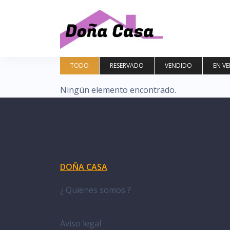
Saltar
al
contenido
TODO
RESERVADO
VENDIDO
EN V
Ningún elemento encontrado.
DOÑA CASA
¿ Quienes somos ?
Aviso legal