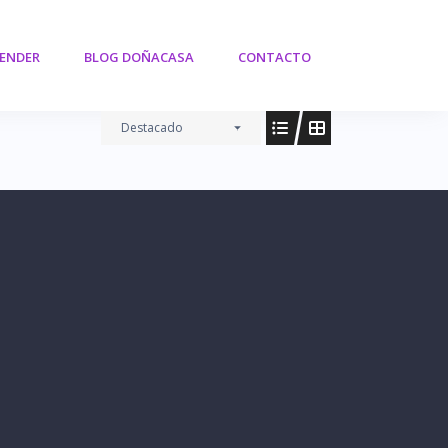
VENDER
BLOG DOÑACASA
CONTACTO
Destacado