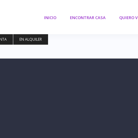
INICIO
ENCONTRAR CASA
QUIERO 
ENTA
EN ALQUILER