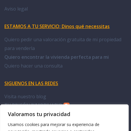
Aviso legal
ESTAMOS A TU SERVICIO; Dinos qué necessitas
Quiero pedir una valoración gratuita de mi propiedad
para venderla
Quiero encontrar la vivienda perfecta para mi
Quiero hacer una consulta
SIGUENOS EN LAS REDES
Visita nuestro blog
TU RINCÓN INMOBILIARIO
Valoramos tu privacidad
Facebook Doña Casa
Usamos cookies para mejorar su experiencia de