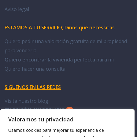
Aviso legal
ESTAMOS A TU SERVICIO; Dinos qué necessitas
Quiero pedir una valoración gratuita de mi propiedad
para venderla
Quiero encontrar la vivienda perfecta para mi
Quiero hacer una consulta
SIGUENOS EN LAS REDES
Visita nuestro blog
TU RINCÓN INMOBILIARIO
Valoramos tu privacidad
Facebook Doña Casa
Usamos cookies para mejorar su experiencia de