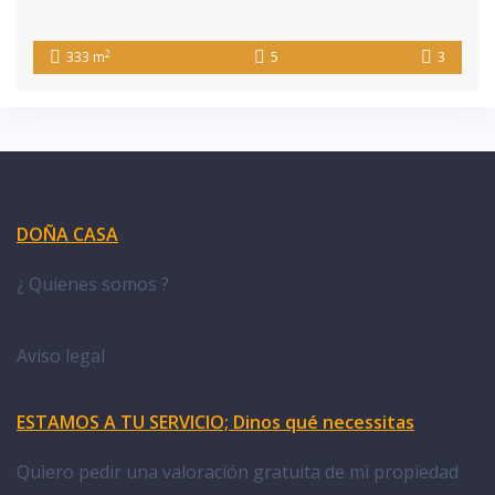
2
333 m
5
3
DOÑA CASA
¿ Quienes somos ?
Aviso legal
ESTAMOS A TU SERVICIO; Dinos qué necessitas
Quiero pedir una valoración gratuita de mi propiedad