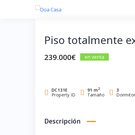
Saltar
al
contenido
Piso totalmente e
239.000€
en venta
2
DC131E
91 m
3
Property ID
Tamaño
Dormitor
Descripción