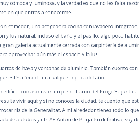
uy cómoda y luminosa, y la verdad es que no les falta razón
nto en que entras a conocerme.
alón-comedor, una acogedora cocina con lavadero integrado,
 y luz natural, incluso el baño y el pasillo, algo poco habitu
 gran galería actualmente cerrada con carpintería de alumi
ra aprovechar aún más el espacio y la luz.
uertas de haya y ventanas de aluminio. También cuento con
 que estés cómodo en cualquier época del año.
edificio con ascensor, en pleno barrio del Progrés, junto a 
sulta vivir aquí; y si no conoces la ciudad, te cuento que es
carrils de la Generalitat. A mi alrededor tienes todo lo que 
da de autobús y el CAP Antón de Borja. En definitiva, soy de 