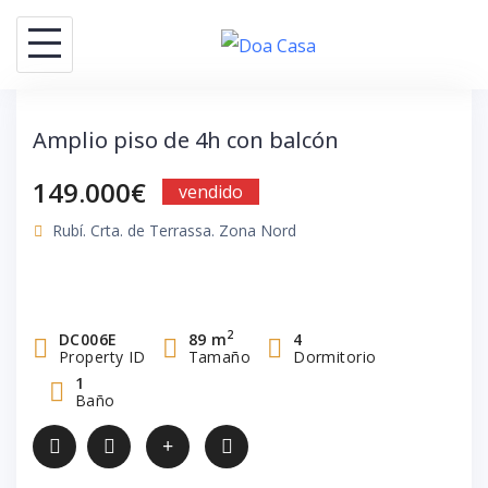
Saltar
al
contenido
Amplio piso de 4h con balcón
149.000€
vendido
Rubí. Crta. de Terrassa. Zona Nord
2
DC006E
89 m
4
Property ID
Tamaño
Dormitorio
1
Baño