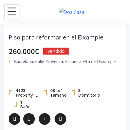
Saltar
al
contenido
Piso para reformar en el Eixample
260.000€
vendido
Barcelona. Calle Provenza. Esquerra Alta de l´Eixample
2
4123
68 m
3
Property ID
Tamaño
Dormitorio
1
Baño