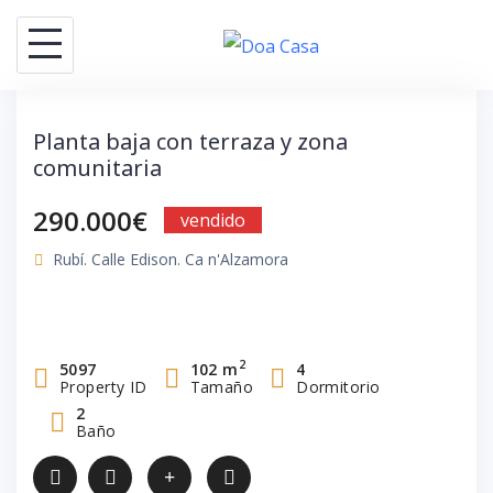
Saltar
al
contenido
Planta baja con terraza y zona
comunitaria
290.000€
vendido
Rubí. Calle Edison. Ca n'Alzamora
2
5097
102 m
4
Property ID
Tamaño
Dormitorio
2
Baño