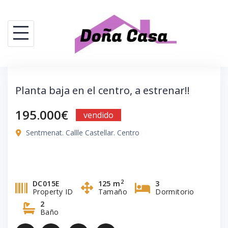
Saltar
al
contenido
Planta baja en el centro, a estrenar!!
195.000€
vendido
Sentmenat. Callle Castellar. Centro
2
DC015E
125 m
3
Property ID
Tamaño
Dormitorio
2
Baño