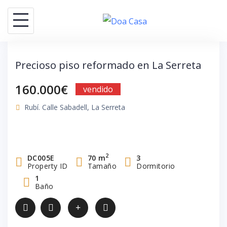
Saltar
al
contenido
Precioso piso reformado en La Serreta
160.000€
vendido
Rubí. Calle Sabadell, La Serreta
2
DC005E
70 m
3
Property ID
Tamaño
Dormitorio
1
Baño