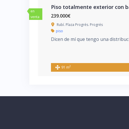
Piso totalmente exterior con b
en
239.000€
venta
Rubí. Plaza Progrés. Progrés
piso
Dicen de mí que tengo una distribuci
2
91 m