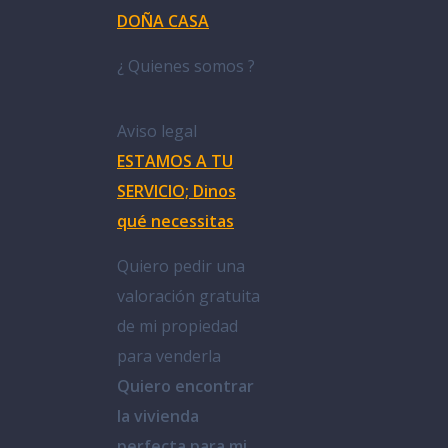
DOÑA CASA
¿ Quienes somos ?
Aviso legal
ESTAMOS A TU
SERVICIO; Dinos
qué necessitas
Quiero pedir una
valoración gratuita
de mi propiedad
para venderla
Quiero encontrar
la vivienda
perfecta para mi