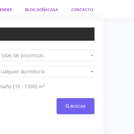
VENDER
BLOG DOÑACASA
CONTACTO
2
maño [
10
-
1.000
] m
BUSCAR