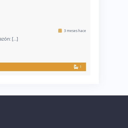
3 meses hace
azón: […]
1