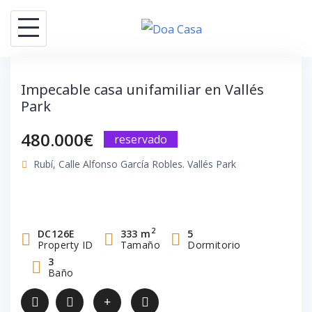
Saltar
al
contenido
Impecable casa unifamiliar en Vallés
Park
480.000€
reservado
Rubí, Calle Alfonso García Robles. Vallés Park
2
DC126E
333 m
5
Property ID
Tamaño
Dormitorio
3
Baño