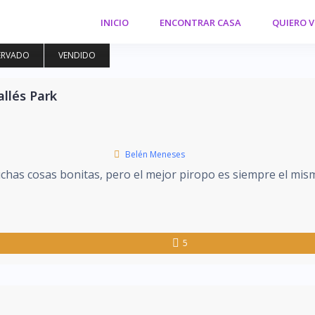
INICIO
ENCONTRAR CASA
QUIERO 
ERVADO
VENDIDO
allés Park
Belén Meneses
has cosas bonitas, pero el mejor piropo es siempre el mismo
5