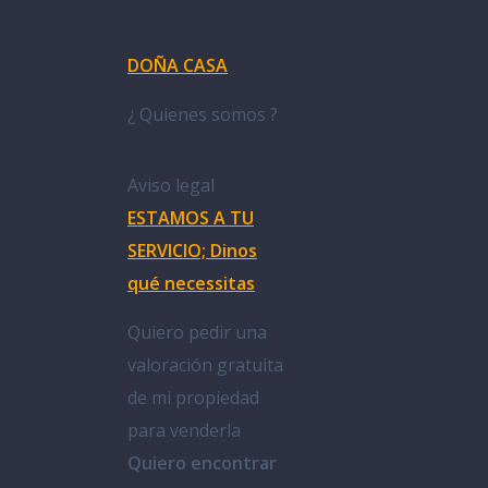
DOÑA CASA
¿ Quienes somos ?
Aviso legal
ESTAMOS A TU
SERVICIO; Dinos
qué necessitas
Quiero pedir una
valoración gratuita
de mi propiedad
para venderla
Quiero encontrar