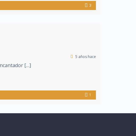
3
5 años hace
encantador […]
1