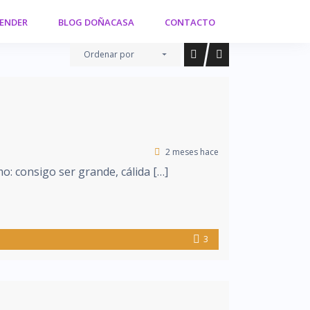
VENDER
BLOG DOÑACASA
CONTACTO
Ordenar por
2 meses hace
: consigo ser grande, cálida […]
3