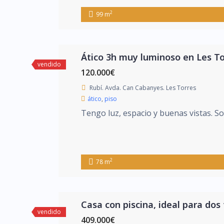
2
99 m
Ático 3h muy luminoso en Les To
vendido
120.000€
Rubí. Avda. Can Cabanyes. Les Torres
ático
,
piso
Tengo luz, espacio y buenas vistas. So
2
78 m
Casa con piscina, ideal para dos 
vendido
409.000€