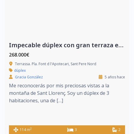
Impecable dúplex con gran terraza en Sant Pere Nord
268.000€
Terrassa. Pla. Font d l'Apotecari, Sant Pere Nord
dúplex
Gracia González
5 años hace
Me reconocerás por mis preciosas vistas a la
montaña de Sant Llorenç. Soy un dúplex de 3
habitaciones, una de […]
2
114 m
3
2