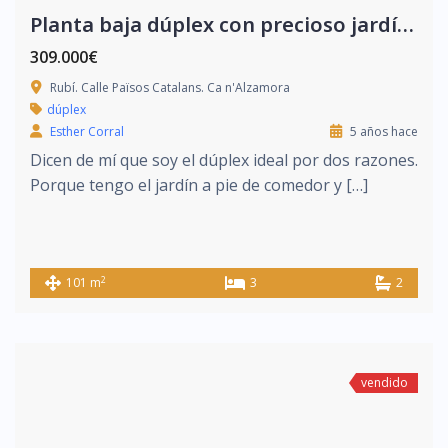
Planta baja dúplex con precioso jardín privado
309.000€
Rubí. Calle Països Catalans. Ca n'Alzamora
dúplex
Esther Corral
5 años hace
Dicen de mí que soy el dúplex ideal por dos razones.
Porque tengo el jardín a pie de comedor y […]
2
101 m
3
2
vendido