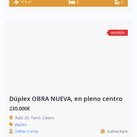
2
110 m
3
2
vendido
Dúplex OBRA NUEVA, en pleno centro
230.000€
Rubí. Dr. Turró. Centro
dúplex
Esther Corral
4 años hace