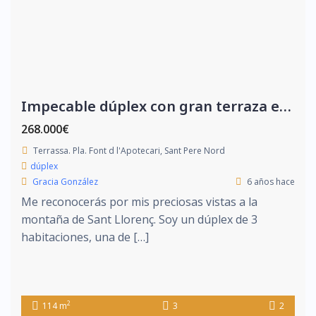
Impecable dúplex con gran terraza en Sant Pere Nord
268.000€
Terrassa. Pla. Font d l'Apotecari, Sant Pere Nord
dúplex
Gracia González
6 años hace
Me reconocerás por mis preciosas vistas a la
montaña de Sant Llorenç. Soy un dúplex de 3
habitaciones, una de […]
2
114 m
3
2