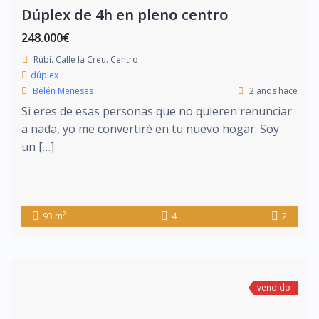
Dúplex de 4h en pleno centro
248.000€
Rubí. Calle la Creu. Centro
dúplex
Belén Meneses
2 años hace
Si eres de esas personas que no quieren renunciar
a nada, yo me convertiré en tu nuevo hogar. Soy
un […]
2
93 m
4
2
vendido