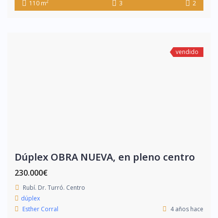
2
110 m
3
2
vendido
Dúplex OBRA NUEVA, en pleno centro
230.000€
Rubí. Dr. Turró. Centro
dúplex
Esther Corral
4 años hace