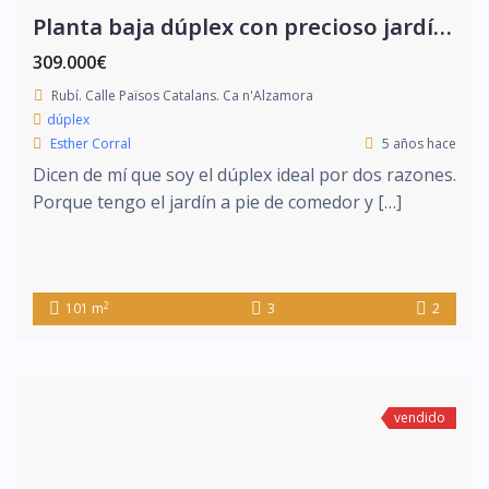
Planta baja dúplex con precioso jardín privado
309.000€
Rubí. Calle Països Catalans. Ca n'Alzamora
dúplex
Esther Corral
5 años hace
Dicen de mí que soy el dúplex ideal por dos razones.
Porque tengo el jardín a pie de comedor y […]
2
101 m
3
2
vendido