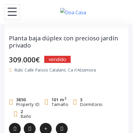
Saltar
al
contenido
Planta baja dúplex con precioso jardín
privado
309.000€
vendido
Rubí. Calle Països Catalans. Ca n'Alzamora
2
3850
101 m
3
Property ID
Tamaño
Dormitorio
2
Baño