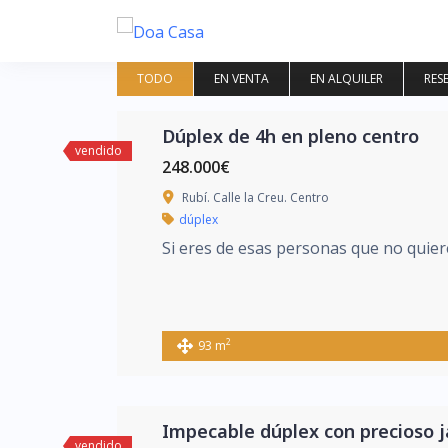
Saltar
al
contenido
TODO
EN VENTA
EN ALQUILER
RES
Dúplex de 4h en pleno centro
vendido
248.000€
Rubí. Calle la Creu. Centro
dúplex
Si eres de esas personas que no quier
2
93 m
Impecable dúplex con precioso j
vendido