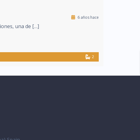
6 años hace
iones, una de […]
2