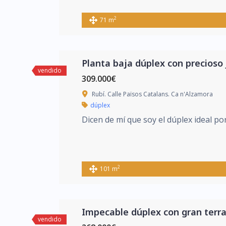
2
71 m
Planta baja dúplex con precioso 
vendido
309.000€
Rubí. Calle Països Catalans. Ca n'Alzamora
dúplex
Dicen de mí que soy el dúplex ideal po
2
101 m
Impecable dúplex con gran terr
vendido