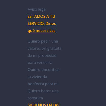
Aviso legal
ESTAMOS A TU
SERVICIO; Dinos
qué necessitas
Quiero pedir una
valoración gratuita
de mi propiedad
para venderla
Quiero encontrar
la vivienda
perfecta para mi
Quiero hacer una
consulta
SIGUENOS EN LAS