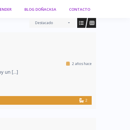
VENDER
BLOG DOÑACASA
CONTACTO
Destacado
2 años hace
oy un […]
2