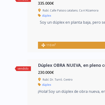
335.000€
Rubí. Calle Països catalans. Ca n'Alzamora
dúplex
Soy un dúplex en planta baja, pero se
2
110 m
Dúplex OBRA NUEVA, en pleno c
vendido
230.000€
Rubí. Dr. Turró. Centro
dúplex
¡Hola! Soy un dúplex de obra nueva, en