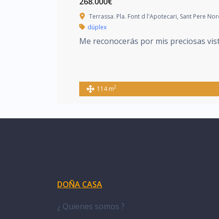
268.000€
Terrassa. Pla. Font d l'Apotecari, Sant Pere No
dúplex
Me reconocerás por mis preciosas vist
2
114 m
DOÑA CASA
¿ Quienes somos ?