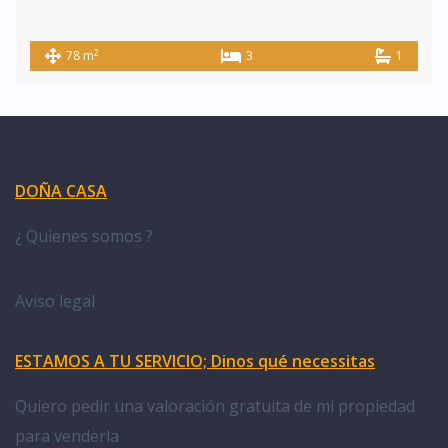
2
78 m
3
1
DOÑA CASA
¿ Quienes somos ?
Aviso legal
ESTAMOS A TU SERVICIO; Dinos qué necessitas
Quiero pedir una valoración gratuita de mi propiedad
para venderla