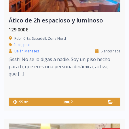
Ático de 2h espacioso y luminoso
129.000€
Rubí. Crta. Sabadell. Zona Nord
ático
,
piso
Belén Meneses
5 años hace
¡Sssh! No se lo digas a nadie. Soy un piso hecho
para ti, que eres una persona dinámica, activa,
que […]
2
99 m
2
1