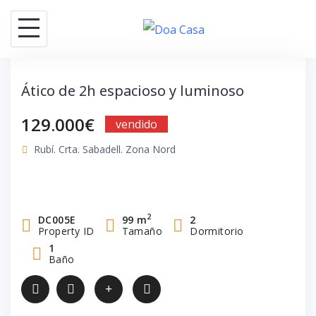
Saltar
al
contenido
Ático de 2h espacioso y luminoso
129.000€
vendido
Rubí. Crta. Sabadell. Zona Nord
2
DC005E
99 m
2
Property ID
Tamaño
Dormitorio
1
Baño