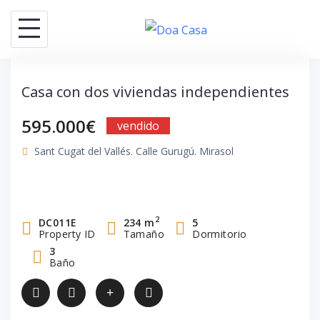
Saltar
al
contenido
Casa con dos viviendas independientes
595.000€
vendido
Sant Cugat del Vallés. Calle Gurugú. Mirasol
2
DC011E
234 m
5
Property ID
Tamaño
Dormitorio
3
Baño