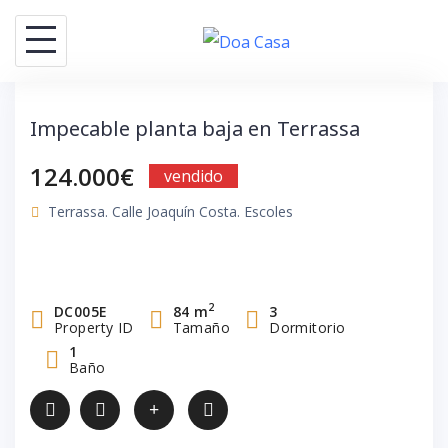
Saltar
al
contenido
Impecable planta baja en Terrassa
124.000€
vendido
Terrassa. Calle Joaquín Costa. Escoles
2
DC005E
84 m
3
Property ID
Tamaño
Dormitorio
1
Baño