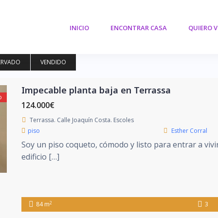
INICIO
ENCONTRAR CASA
QUIERO 
ERVADO
VENDIDO
Impecable planta baja en Terrassa
o
124.000€
Terrassa. Calle Joaquín Costa. Escoles
piso
Esther Corral
Soy un piso coqueto, cómodo y listo para entrar a vivi
edificio […]
2
84 m
3