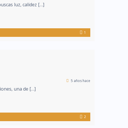
uscas luz, calidez […]
1
5 años hace
iones, una de […]
2