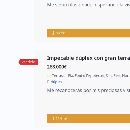
Me siento ilusionado, esperando la visi
2
88 m
Impecable dúplex con gran terr
vendido
268.000€
Terrassa. Pla. Font d l'Apotecari, Sant Pere Nor
dúplex
Me reconocerás por mis preciosas vist
2
114 m