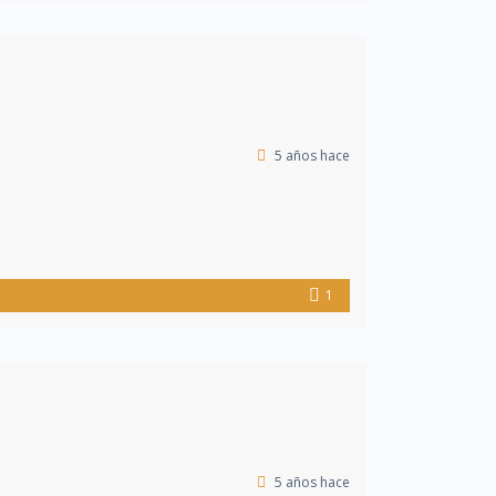
5 años hace
1
5 años hace