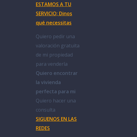
ESTAMOS A TU
SERVICIO; Dinos
qué necessitas
Quiero pedir una
valoración gratuita
de mi propiedad
para venderla
Quiero encontrar
la vivienda
perfecta para mi
Quiero hacer una
consulta
SIGUENOS EN LAS
REDES