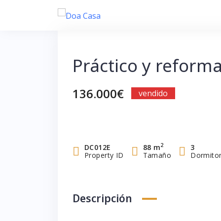
Saltar
al
contenido
Práctico y reforma
136.000€
vendido
2
DC012E
88 m
3
Property ID
Tamaño
Dormitor
Descripción