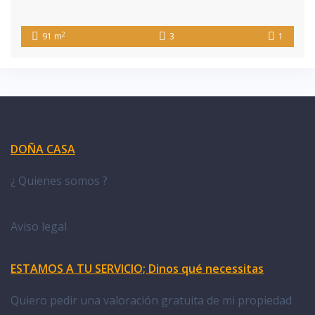
2
91 m
3
1
DOÑA CASA
¿ Quienes somos ?
Aviso legal
ESTAMOS A TU SERVICIO; Dinos qué necessitas
Quiero pedir una valoración gratuita de mi propiedad