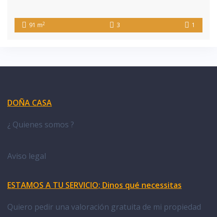
2
91 m
3
1
DOÑA CASA
¿ Quienes somos ?
Aviso legal
ESTAMOS A TU SERVICIO; Dinos qué necessitas
Quiero pedir una valoración gratuita de mi propiedad