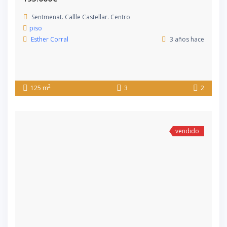
Sentmenat. Callle Castellar. Centro
piso
Esther Corral
3 años hace
2
125 m
3
2
vendido