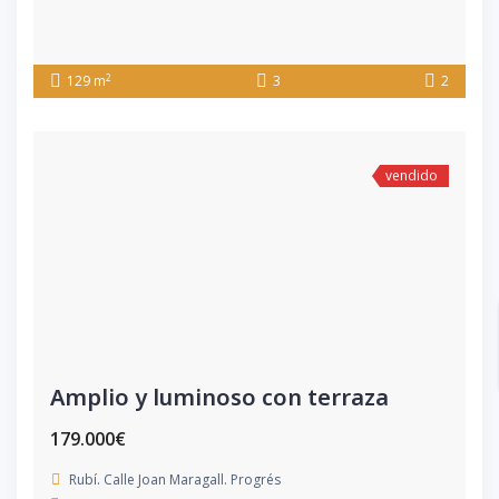
2
129 m
3
2
vendido
Amplio y luminoso con terraza
179.000€
Rubí. Calle Joan Maragall. Progrés