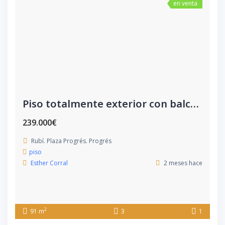
en venta
Piso totalmente exterior con balcón
239.000€
Rubí. Plaza Progrés. Progrés
piso
Esther Corral
2 meses hace
2
91 m
3
1