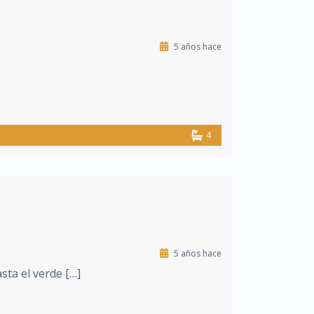
5 años hace
4
5 años hace
sta el verde […]