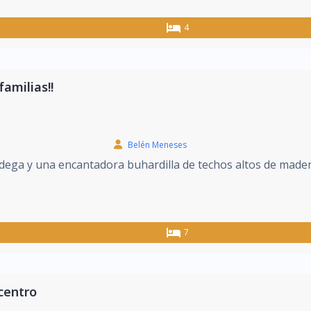
4
familias!!
Belén Meneses
dega y una encantadora buhardilla de techos altos de madera
7
centro