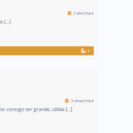
3 años hace
s […]
3
3 meses hace
: consigo ser grande, cálida […]