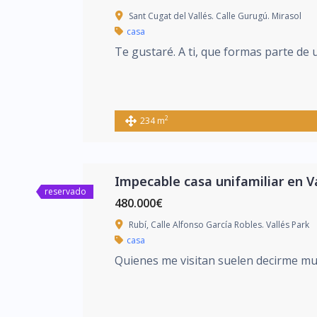
Sant Cugat del Vallés. Calle Gurugú. Mirasol
casa
Te gustaré. A ti, que formas parte de 
2
234 m
Impecable casa unifamiliar en V
reservado
480.000€
Rubí, Calle Alfonso García Robles. Vallés Park
casa
Quienes me visitan suelen decirme muc