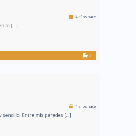
4 años hace
n lo […]
3
4 años hace
 sencillo. Entre mis paredes […]