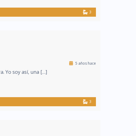
3
5 años hace
. Yo soy así, una […]
3