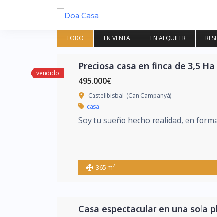
Saltar
al
contenido
TODO
EN VENTA
EN ALQUILER
RES
Preciosa casa en finca de 3,5 Ha
vendido
495.000€
Castellbisbal. (Can Campanyá)
casa
Soy tu sueño hecho realidad, en forma
2
365 m
Casa espectacular en una sola pl