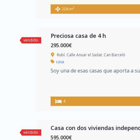
2
204 m
Preciosa casa de 4 h
vendido
295.000€
Rubí. Calle Anuar el Sadat. Can Barceló
casa
Soy una de esas casas que aporta a sus
4
Casa con dos viviendas indepen
vendido
595.000€