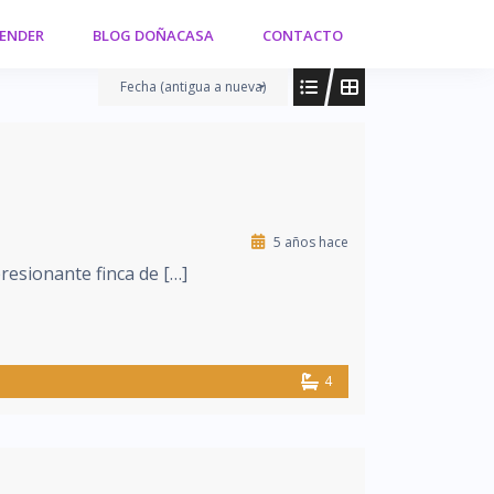
VENDER
BLOG DOÑACASA
CONTACTO
Fecha (antigua a nueva)
5 años hace
resionante finca de […]
4