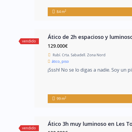
2
84 m
Ático de 2h espacioso y luminos
vendido
129.000€
Rubí. Crta. Sabadell. Zona Nord
ático
,
piso
¡Sssh! No se lo digas a nadie. Soy un p
2
99 m
Ático 3h muy luminoso en Les To
vendido