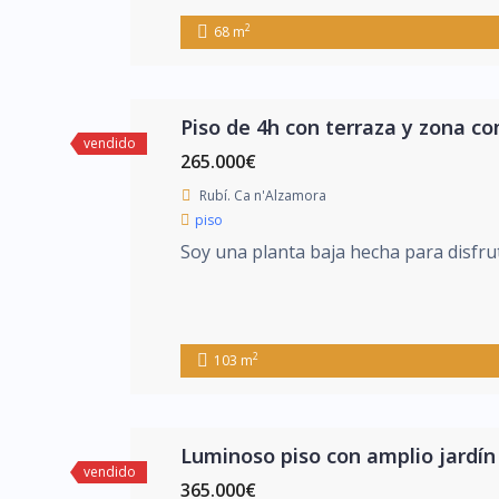
2
68 m
Piso de 4h con terraza y zona co
vendido
265.000€
Rubí. Ca n'Alzamora
piso
Soy una planta baja hecha para disfruta
2
103 m
Luminoso piso con amplio jardín
vendido
365.000€