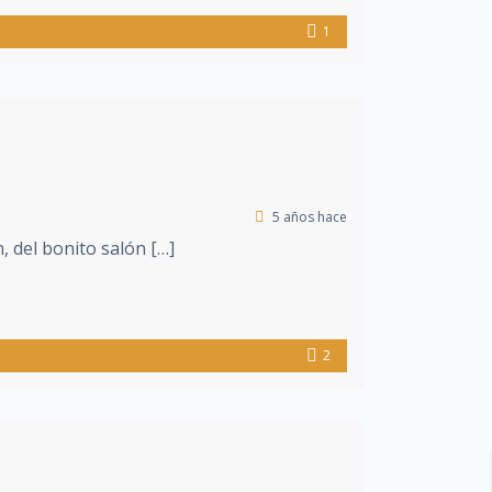
1
5 años hace
, del bonito salón […]
2