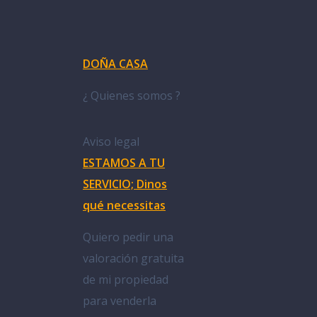
DOÑA CASA
¿ Quienes somos ?
Aviso legal
ESTAMOS A TU
SERVICIO; Dinos
qué necessitas
Quiero pedir una
valoración gratuita
de mi propiedad
para venderla