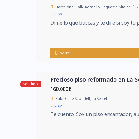
Barcelona. Calle Rosselló. Esquerra Alta de l´E
piso
Dime lo que buscas y te diré si soy tu 
2
82 m
Precioso piso reformado en La S
vendido
160.000€
Rubí. Calle Sabadell, La Serreta
piso
Te cuento. Soy un piso encantador, au