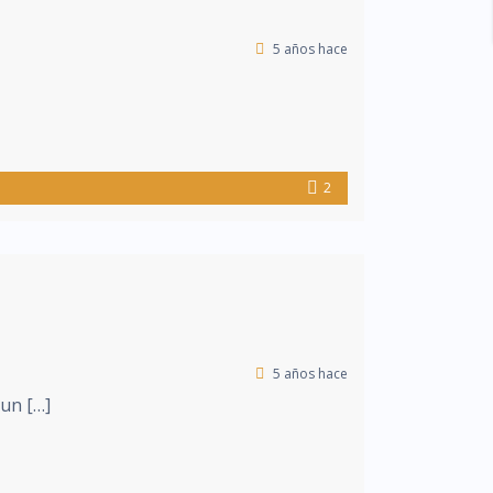
5 años hace
2
5 años hace
 un […]