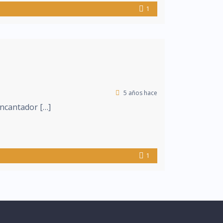
1
5 años hace
encantador […]
1