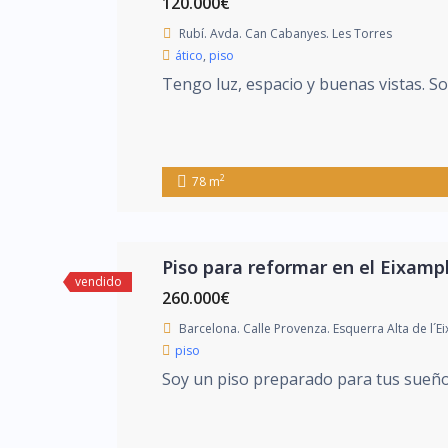
120.000€
Rubí. Avda. Can Cabanyes. Les Torres
ático
,
piso
Tengo luz, espacio y buenas vistas. So
2
78 m
Piso para reformar en el Eixamp
vendido
260.000€
Barcelona. Calle Provenza. Esquerra Alta de l´E
piso
Soy un piso preparado para tus sueños,