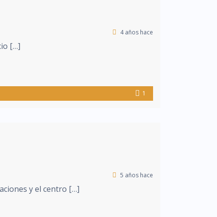
4 años hace
io […]
1
5 años hace
ciones y el centro […]