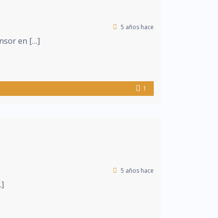
5 años hace
ensor en […]
1
5 años hace
…]