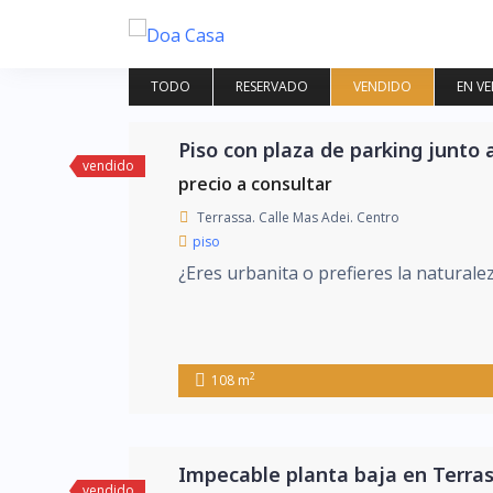
Saltar
al
contenido
TODO
RESERVADO
VENDIDO
EN V
Piso con plaza de parking junto 
vendido
precio a consultar
Terrassa. Calle Mas Adei. Centro
piso
¿Eres urbanita o prefieres la natural
2
108 m
Impecable planta baja en Terra
vendido