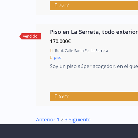
2
70 m
Piso en La Serreta, todo exterio
vendido
170.000€
Rubí. Calle Santa Fe, La Serreta
piso
Soy un piso súper acogedor, en el que f
2
99 m
Anterior
1
2
3
Siguiente