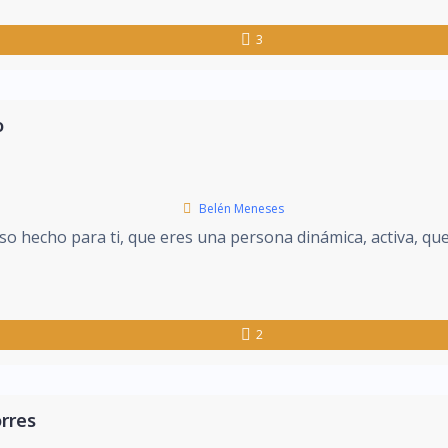
3
o
Belén Meneses
iso hecho para ti, que eres una persona dinámica, activa, que
2
rres