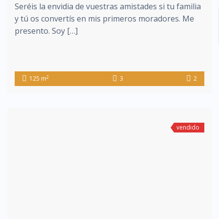
Seréis la envidia de vuestras amistades si tu familia
y tú os convertís en mis primeros moradores. Me
presento. Soy […]
2
125 m
3
2
vendido