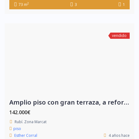
2
73 m
3
1
vendido
Amplio piso con gran terraza, a reformar.
142.000€
Rubí. Zona Marcat
piso
Esther Corral
4 años hace