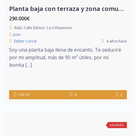
Planta baja con terraza y zona comunitaria
290.000€
Rubí. Calle Edison. Ca n'Alzamora
piso
Esther Corral
4 años hace
Soy una planta baja llena de encanto. Te seduciré
por mi amplitud, más de 90 m² útiles, por mi
bonita […]
2
102 m
4
2
vendido