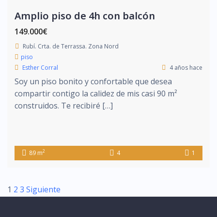
Amplio piso de 4h con balcón
149.000€
Rubí. Crta. de Terrassa. Zona Nord
piso
Esther Corral
4 años hace
Soy un piso bonito y confortable que desea
compartir contigo la calidez de mis casi 90 m²
construidos. Te recibiré […]
2
89 m
4
1
1
2
3
Siguiente