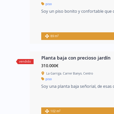
piso
Soy un piso bonito y confortable que d
2
89 m
Planta baja con precioso jardín
vendido
310.000€
La Garriga. Carrer Banys. Centro
piso
Soy una planta baja señorial, de esas
2
102 m