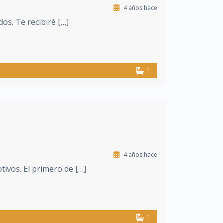
4 años hace
os. Te recibiré […]
1
4 años hace
ivos. El primero de […]
1