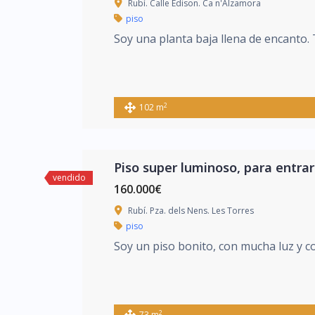
Rubí. Calle Edison. Ca n'Alzamora
piso
Soy una planta baja llena de encanto. 
2
102 m
Piso super luminoso, para entrar a
vendido
160.000€
Rubí. Pza. dels Nens. Les Torres
piso
Soy un piso bonito, con mucha luz y 
2
73 m