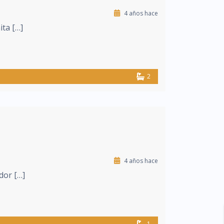
4 años hace
ita […]
2
4 años hace
dor […]
1