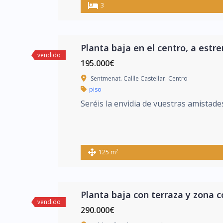
3
Planta baja en el centro, a estre
vendido
195.000€
Sentmenat. Callle Castellar. Centro
piso
Seréis la envidia de vuestras amistade
2
125 m
Planta baja con terraza y zona 
vendido
290.000€