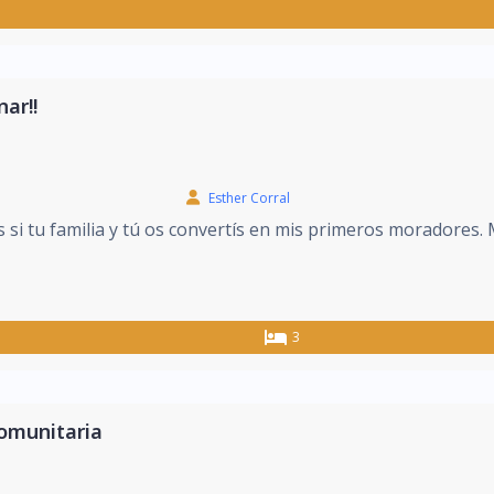
nar!!
Esther Corral
s si tu familia y tú os convertís en mis primeros moradores.
3
comunitaria