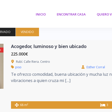
INICIO
ENCONTRAR CASA
QUIERO 
ERVADO
VENDIDO
Acogedor, luminoso y bien ubicado
o
225.000€
Rubí. Calle Riera. Centro
piso
Esther Corral
Te ofrezco comodidad, buena ubicación y mucha luz n
vibraciones a quien cruza mi […]
2
68 m
3