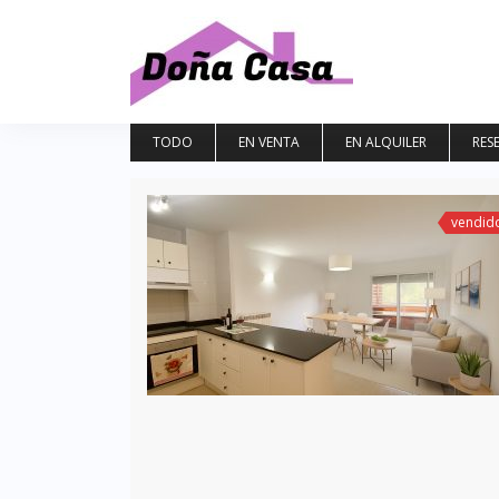
Saltar
al
contenido
TODO
EN VENTA
EN ALQUILER
RES
vendid