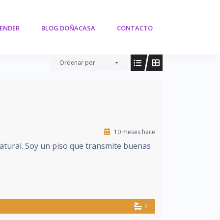
VENDER
BLOG DOÑACASA
CONTACTO
Ordenar por
10 meses hace
atural. Soy un piso que transmite buenas
2