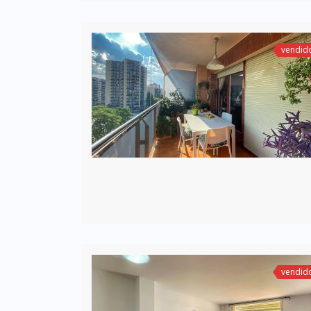
vendid
vendid