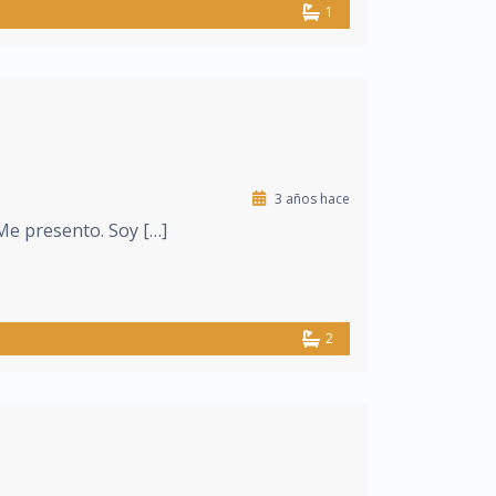
1
3 años hace
 Me presento. Soy […]
2