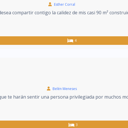
Esther Corral
esea compartir contigo la calidez de mis casi 90 m² construid
4
Belén Meneses
 que te harán sentir una persona privilegiada por muchos mot
3