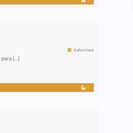
4 años hace
 para […]
1