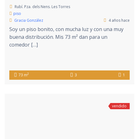
Rubí. Pza. dels Nens. Les Torres
piso
Gracia González
4 años hace
Soy un piso bonito, con mucha luz y con una muy
buena distribución. Mis 73 m² dan para un
comedor […]
2
73 m
3
1
vendido