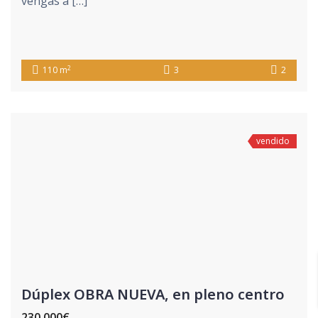
vengas a […]
2
110 m
3
2
vendido
Dúplex OBRA NUEVA, en pleno centro
230.000€