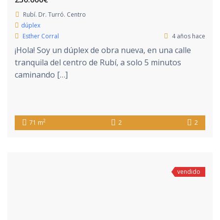
Rubí. Dr. Turró. Centro
dúplex
Esther Corral
4 años hace
¡Hola! Soy un dúplex de obra nueva, en una calle
tranquila del centro de Rubí, a solo 5 minutos
caminando […]
2
71 m
2
2
vendido