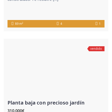
2
89 m
4
1
vendido
Planta baja con precioso jardín
310.000€