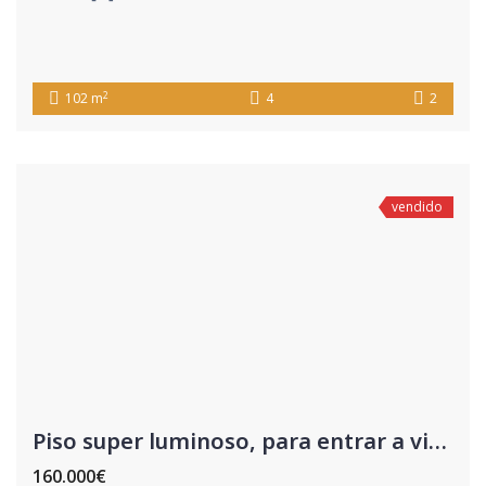
2
102 m
4
2
vendido
Piso super luminoso, para entrar a vivir.
160.000€